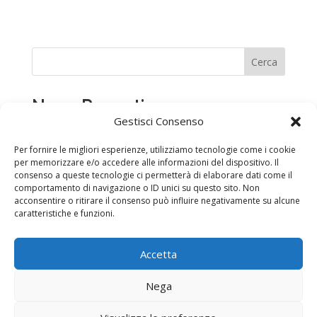
Cerca
News Recenti
Gestisci Consenso
DENUNCIA O COMUNICAZIONE DI INFORTUNIO
Per fornire le migliori esperienze, utilizziamo tecnologie come i cookie
CHIUSURA PER PERIODO FERIALE
per memorizzare e/o accedere alle informazioni del dispositivo. Il
35° Anniversario di fondazione di LAI CASARTIGIANI
consenso a queste tecnologie ci permetterà di elaborare dati come il
comportamento di navigazione o ID unici su questo sito. Non
Piacenza
acconsentire o ritirare il consenso può influire negativamente su alcune
SICUREZZA SUL LAVORO – ADEMPIMENTI E
caratteristiche e funzioni.
FORMAZIONE
Silenzio assenso sul TFR – Adesione automatica al
Accetta
fondo pensione: cosa cambia da luglio 2026
Nega