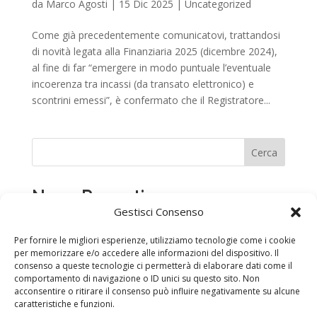
da
Marco Agosti
|
15 Dic 2025
|
Uncategorized
Come già precedentemente comunicatovi, trattandosi
di novità legata alla Finanziaria 2025 (dicembre 2024),
al fine di far “emergere in modo puntuale l’eventuale
incoerenza tra incassi (da transato elettronico) e
scontrini emessi”, è confermato che il Registratore...
Cerca
News Recenti
Gestisci Consenso
DENUNCIA O COMUNICAZIONE DI INFORTUNIO
Per fornire le migliori esperienze, utilizziamo tecnologie come i cookie
CHIUSURA PER PERIODO FERIALE
per memorizzare e/o accedere alle informazioni del dispositivo. Il
35° Anniversario di fondazione di LAI CASARTIGIANI
consenso a queste tecnologie ci permetterà di elaborare dati come il
comportamento di navigazione o ID unici su questo sito. Non
Piacenza
acconsentire o ritirare il consenso può influire negativamente su alcune
SICUREZZA SUL LAVORO – ADEMPIMENTI E
caratteristiche e funzioni.